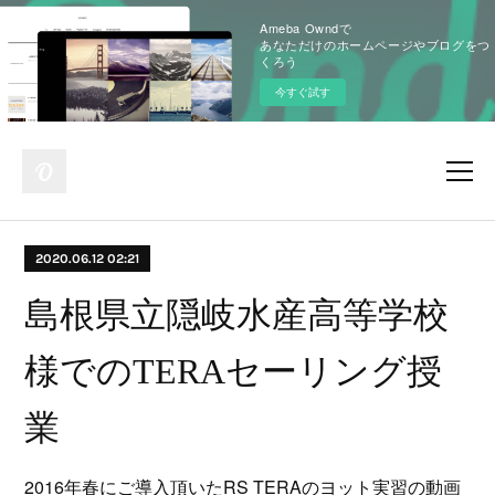
Ameba Owndで
あなただけのホームページやブログをつ
くろう
今すぐ試す
2020.06.12 02:21
島根県立隠岐水産高等学校
様でのTERAセーリング授
業
2016年春にご導入頂いたRS TERAのヨット実習の動画