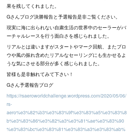
果を残してくれました。
Gさんブログ決勝報告と予選報告是非ご覧ください。
現実に海に出られない自粛生活の世界中のセーラーがバ
ーチャルレースを行う面白さを感じられました。
リアルとは違いますがスタートやマーク回航、またブロ
ウや風の振れ含めたリアルなセーリングにも生かせるよ
うな気にさせる部分が多く感じられました。
皆様も是非触れてみて下さい！
Gさん予選報告ブログ
h
ttps://rsaeroworldchallenge.wordpress.com/2020/05/06/
rs-
aero%e3%82%b3%e3%83%9f%e3%83%a5%e3%83%8
b%e3%83%86%e3%82%a3%e3%81%ae%e3%83%90
%e3%83%bc%e3%83%81%e3%83%a3%e3%83%ab%