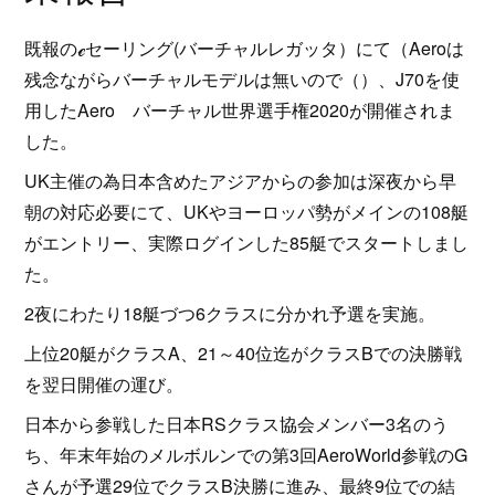
既報のℯセーリング(バーチャルレガッタ）にて（Aeroは
残念ながらバーチャルモデルは無いので（）、J70を使
用したAero バーチャル世界選手権2020が開催されま
した。
UK主催の為日本含めたアジアからの参加は深夜から早
朝の対応必要にて、UKやヨーロッパ勢がメインの108艇
がエントリー、実際ログインした85艇でスタートしまし
た。
2夜にわたり18艇づつ6クラスに分かれ予選を実施。
上位20艇がクラスA、21～40位迄がクラスBでの決勝戦
を翌日開催の運び。
日本から参戦した日本RSクラス協会メンバー3名のう
ち、年末年始のメルボルンでの第3回AeroWorld参戦のG
さんが予選29位でクラスB決勝に進み、最終9位での結