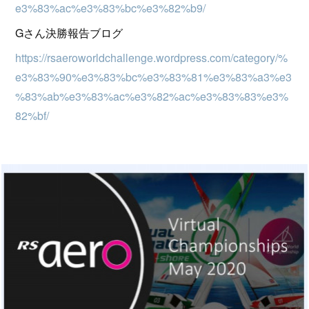
e3%83%ac%e3%83%bc%e3%82%b9/
Gさん決勝報告ブログ
https://rsaeroworldchallenge.wordpress.com/category/%
e3%83%90%e3%83%bc%e3%83%81%e3%83%a3%e3
%83%ab%e3%83%ac%e3%82%ac%e3%83%83%e3%
82%bf/