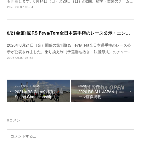
も開催します。6月14日（日）と28日（日）の2回、座学・実習のチーム…
2026.06.07 06:04
8/21金第1回RS Feva/Tera全日本選手権のレース公示・エントリー開始
2026年8月21日（金）開催の第1回RS Feva/Tera全日本選手権のレース公
示が公表されました。乗り換え制（予選勝ち抜き・決勝形式）のチャー…
2026.06.07 05:53
2021.04.13 12:27
2020.11.17 08:12
2021年RS Game's 初戦
2020 RS ALL JAPAN ドロ
Spring Championship 1
ーン画像掲載
0
コメント