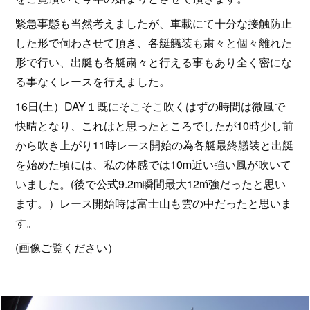
緊急事態も当然考えましたが、車載にて十分な接触防止
した形で伺わさせて頂き、各艇艤装も粛々と個々離れた
形で行い、出艇も各艇粛々と行える事もあり全く密にな
る事なくレースを行えました。
16日(土）DAY１既にそこそこ吹くはずの時間は微風で
快晴となり、これはと思ったところでしたが10時少し前
から吹き上がり11時レース開始の為各艇最終艤装と出艇
を始めた頃には、私の体感では10ⅿ近い強い風が吹いて
いました。(後で公式9.2ⅿ瞬間最大12ḿ強だったと思い
ます。）レース開始時は富士山も雲の中だったと思いま
す。
(画像ご覧ください）